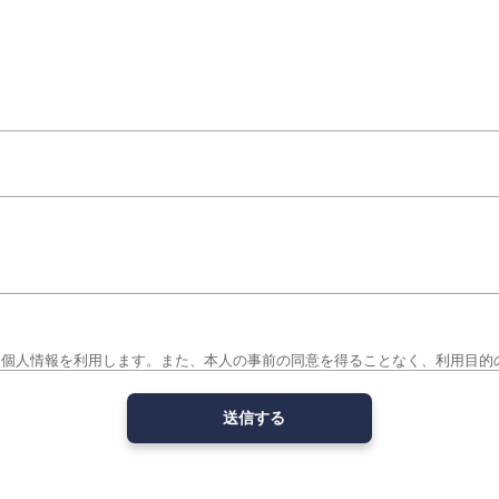
、個人情報を利用します。また、本人の事前の同意を得ることなく、利用目的
利用目的を特定し、本人の同意の有無に関わらず、利用目的の範囲を超えた利
措置を規定し実施します。万が一、漏えい等が発生し、個人の権利利益を害す