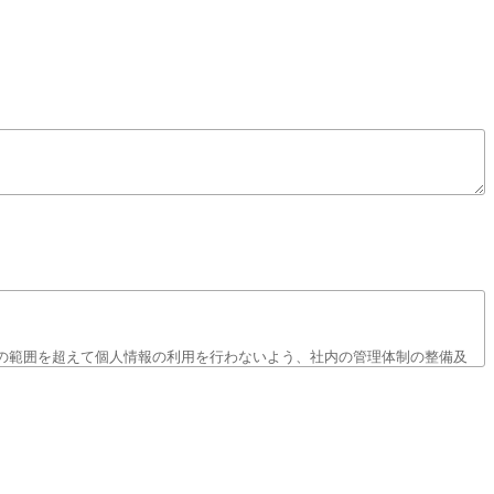
の範囲を超えて個人情報の利用を行わないよう、社内の管理体制の整備及
用はいたしません。
るおそれが大きい場合、速やかに本人及び個人情報保護委員会への通知を