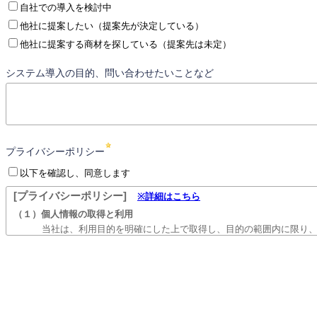
自社での導入を検討中
他社に提案したい（提案先が決定している）
他社に提案する商材を探している（提案先は未定）
システム導入の目的、問い合わせたいことなど
プライバシーポリシー
以下を確認し、同意します
[プライバシーポリシー]
※詳細はこちら
（１）個人情報の取得と利用
当社は、利用目的を明確にした上で取得し、目的の範囲内に限り
び安全管理措置を講じます。ただし、特定個人情報については、
（２）個人情報の管理と保護
当社は、個人情報の漏えい、滅失又はき損を防ぐため、安全管理
行い、再発防止のための是正を行います。
（３）お問い合わせ・苦情への対応